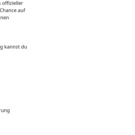
fizieller 
 Chance auf 
inen 
ng kannst du 
erung