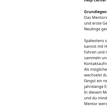
Help Cente
Grundlegen
Das Mentors
und erste G
Neulinge gen
Spätestens s
kannst mit 
führen und 
sammeln und 
Kontaktaufn
Als mögliche
wechselst du
fängst ein n
jahrelange 
In diesem Mo
und du mind
Mentor wer