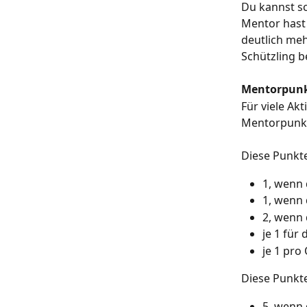
Du kannst s
Mentor hast 
deutlich meh
Schützling 
Mentorpun
Für viele Ak
Mentorpunk
Diese Punkt
1, wenn 
1, wenn 
2, wenn 
je 1 für 
je 1 pro
Diese Punkt
5, wenn 