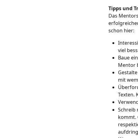
Tipps und Tr
Das Mentorsy
erfolgreiche
schon hier:
Interess
viel bes
Baue ein
Mentor b
Gestalte
mit wem 
Überford
Texten. 
Verwende
Schreib 
kommt. G
respekti
aufdring