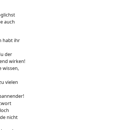
lichst 
e auch 
 habt ihr 
u der 
kend wirken!
e wissen, 
u vielen 
spannender!
twort 
doch 
de nicht 