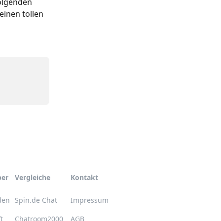
olgenden 
inen tollen 
ber
Vergleiche
Kontakt
den
Spin.de Chat
Impressum
t
Chatroom2000
AGB