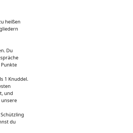
zu heißen 
gliedern 
n. Du 
espräche 
 Punkte 
s 1 Knuddel.
sten 
t, und 
h unsere 
Schützling 
nnst du 