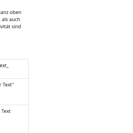
 ganz oben 
, als auch 
vität sind 
Text_
r Text"
 Text