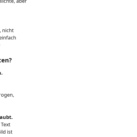
lichte, aber 
, nicht 
einfach 

ten?
n.
rogen, 
laubt.
Text 
d ist 