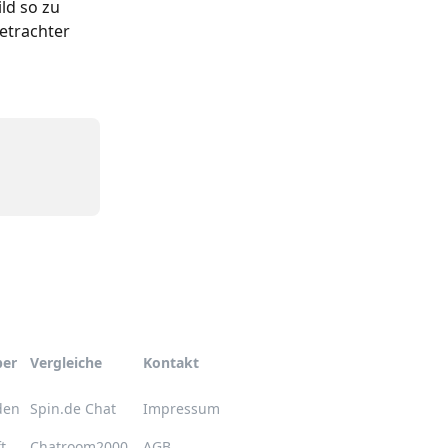
ld so zu 
etrachter 
ber
Vergleiche
Kontakt
den
Spin.de Chat
Impressum
t
Chatroom2000
AGB