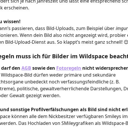
dert sich je nach Jahreszeit und lässt eine entsprechend sch
k erscheinen.
u wissen!
n’s passieren, dass Bild-Uploads, zum Beispiel über 
imgur
tionieren. Wenn dein Bild also nicht angezeigt wird, probier 
n Bild-Upload-Dienst aus. So klappt’s meist ganz schnell! 
geln muss ich für Bilder im Wildspace beach
 darf den 
AGB
 sowie den 
Fotoregeln
 nicht widerspreche
 Wildspace-Bild dürfen weder primäre und sekundäre 
htsorgane unbedeckt noch verfassungsfeindliche (z. B. 
treme), politische, gewaltverherrlichende Darstellungen, D
oder Gewalt gezeigt werden.
und sonstige Profilverfälschungen als Bild sind nicht er
pace können alle dem Nickbesitzer verfügbaren Smileys im 
werden. Das Hochladen von SMileygrafiken als Wildspace-Bil