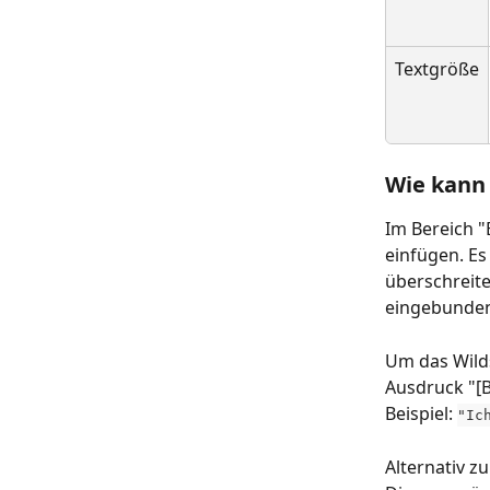
Textgröße
Wie kann 
Im Bereich "
einfügen. Es
überschreite
eingebunde
Um das Wilds
Ausdruck "[B
Beispiel: 
"Ic
Alternativ z