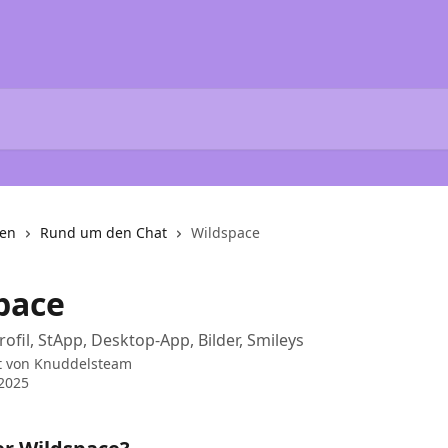
nen
Rund um den Chat
Wildspace
pace
rofil, StApp, Desktop-App, Bilder, Smileys
t von
Knuddelsteam
 2025