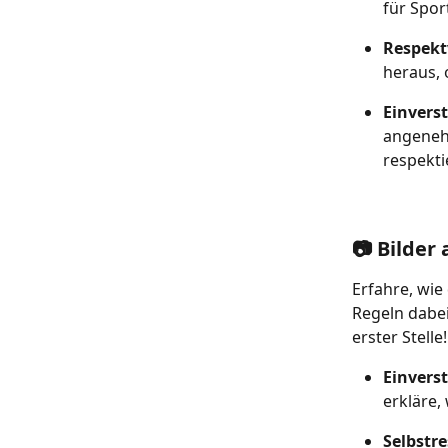
für Spor
Respekt
heraus, 
Einverst
angenehm
respekti
📷 Bilder
Erfahre, wi
Regeln dabei
erster Stelle!
Einvers
erkläre,
Selbstre