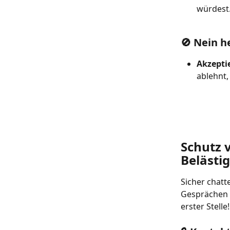
würdest.
🚫 Nein h
Akzeptie
ablehnt,
Schutz 
Belästi
Sicher chatt
Gesprächen u
erster Stelle!