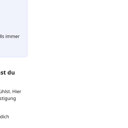
ls immer 
st du 
hlst. Hier 
stigung 
dich 