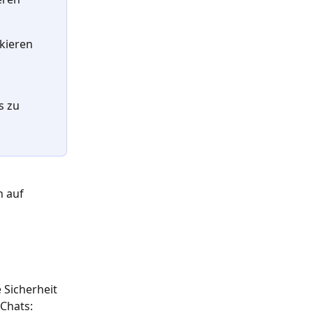
kieren 
s zu 
 auf 
 Sicherheit 
 Chats: