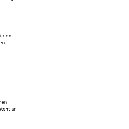
t oder 
en.
men 
teht an 