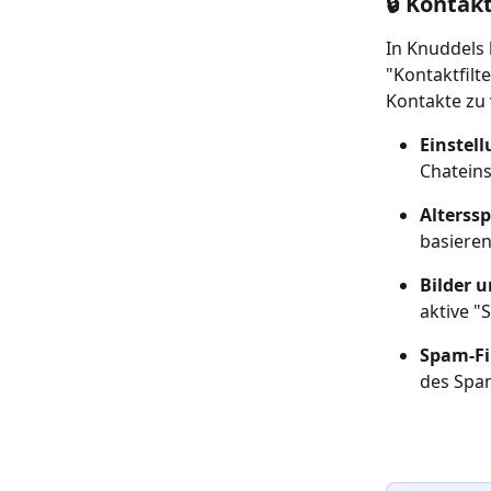
🔒 Kontak
In Knuddels 
"Kontaktfilt
Kontakte zu 
Einstel
Chateins
Alterss
basieren
Bilder u
aktive "
Spam-Fil
des Spam