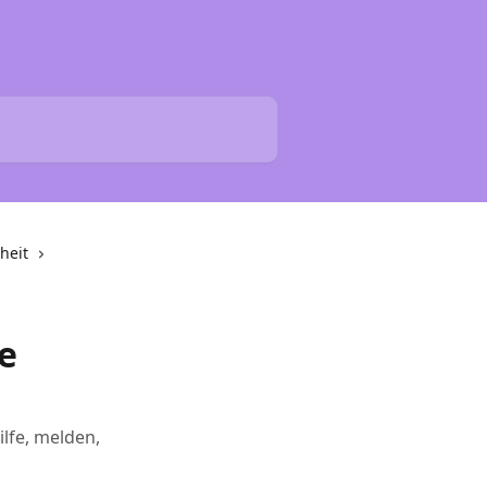
heit
e
ilfe, melden,