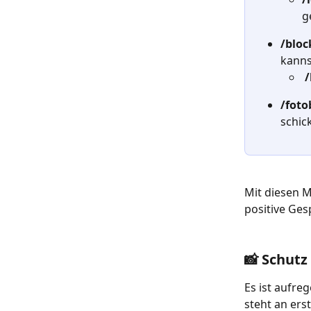
g
/bloc
kanns
 
/foto
schic
Mit diesen 
positive Ges
📸 Schutz
Es ist aufre
steht an ers