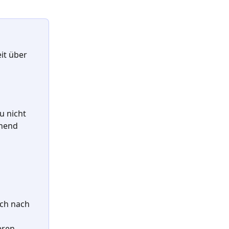
it über 
u nicht 
hend 
ch nach 
eren 