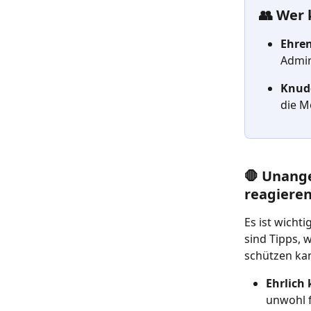
👥 Wer
Ehren
Admin
Knudd
die M
🛑 Unang
reagiere
Es ist wicht
sind Tipps,
schützen ka
Ehrlich
unwohl f