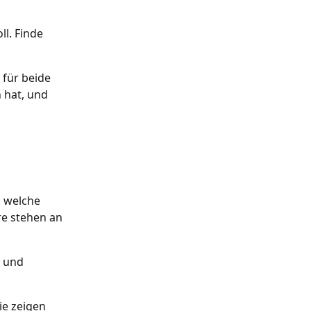
l. Finde 
 für beide 
 hat, und 
 welche 
re stehen an 
n und 
ie zeigen 