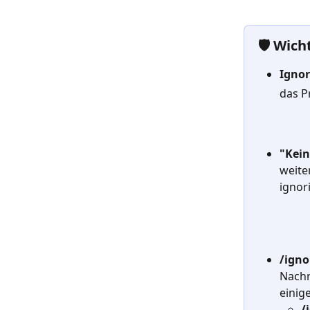
🛡️ Wic
Ignor
das P
"Kein
weite
ignori
/igno
Nachr
einig
/