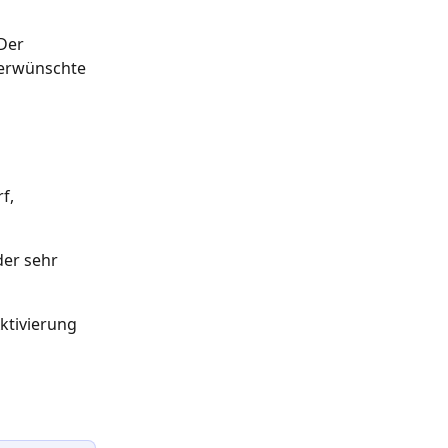
Der 
nerwünschte 
f, 
der sehr 
ktivierung 