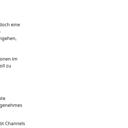
doch eine 
 
ngehen, 
ionen im 
ll zu 
te 
angenehmes 
ibt Channels 