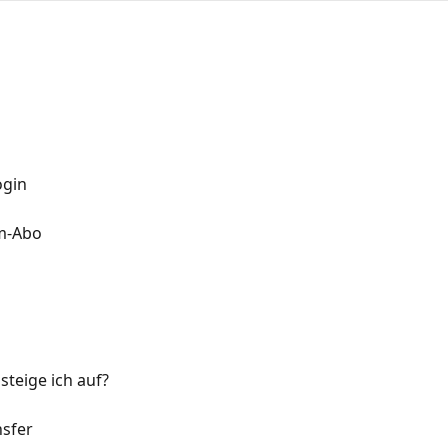
ogin
m-Abo
steige ich auf?
sfer